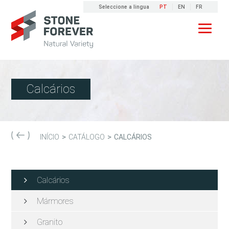
Seleccione a lingua
PT
EN
FR
Calcários
>
>
INÍCIO
CATÁLOGO
CALCÁRIOS
Calcários
Mármores
Granito